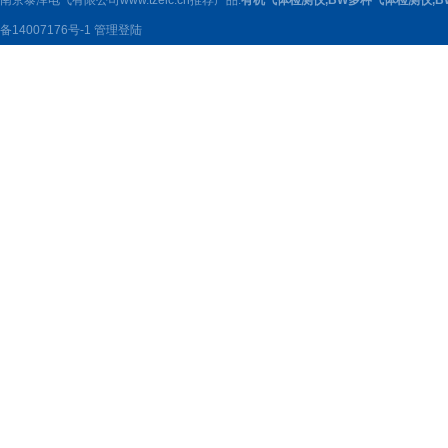
南京泰泽电气有限公司www.tzelc.cn推荐产品:
有机气体检测仪
,
BW多种气体检测仪
,
B
备14007176号-1
管理登陆