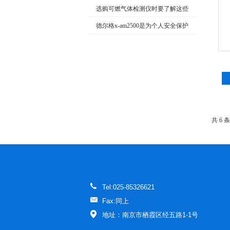
选购可燃气体检测仪时要了解这些
常识
德尔格x-am2500是为个人安全保护
特殊设计的检测仪
共 6 
Tel:025-85326621
Fax:同上
地址：南京市栖霞区经五路1-1号