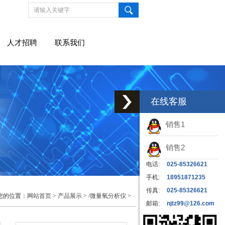
人才招聘
联系我们
在线客服
销售1
销售2
电话:
025-85326621
手机:
18951871235
传真:
025-85326621
您的位置：
网站首页
>
产品展示
>
/微量氧分析仪
>
邮箱:
njtz99@126.com