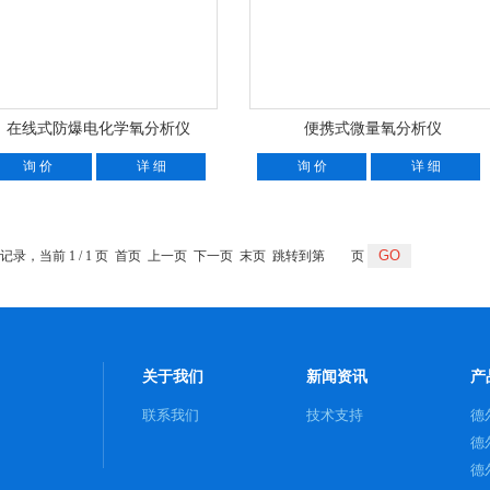
在线式防爆电化学氧分析仪
便携式微量氧分析仪
询 价
详 细
询 价
详 细
条记录，当前 1 / 1 页 首页 上一页 下一页 末页 跳转到第
页
关于我们
新闻资讯
产
联系我们
技术支持
德
测
德
德