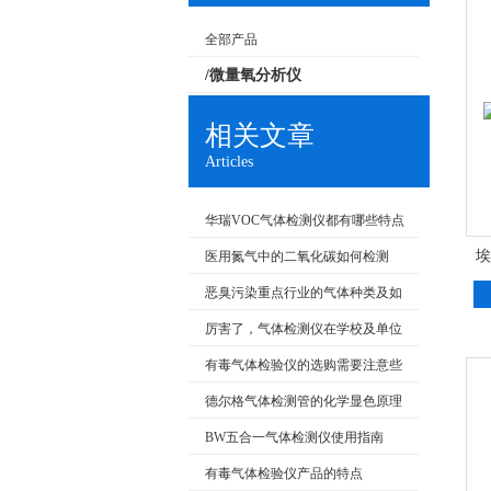
全部产品
/微量氧分析仪
相关文章
Articles
华瑞VOC气体检测仪都有哪些特点
呢？
埃
医用氮气中的二氧化碳如何检测
恶臭污染重点行业的气体种类及如
何检测
厉害了，气体检测仪在学校及单位
食堂、酒店也能应用
有毒气体检验仪的选购需要注意些
什么？
德尔格气体检测管的化学显色原理
与现场快筛实践
BW五合一气体检测仪使用指南
有毒气体检验仪产品的特点