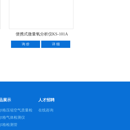
便携式微量氧分析仪KS-101A
询 价
详 细
品展示
人才招聘
尔格压缩空气质量检
在线咨询
仪
尔格气体检测仪
尔格检测管