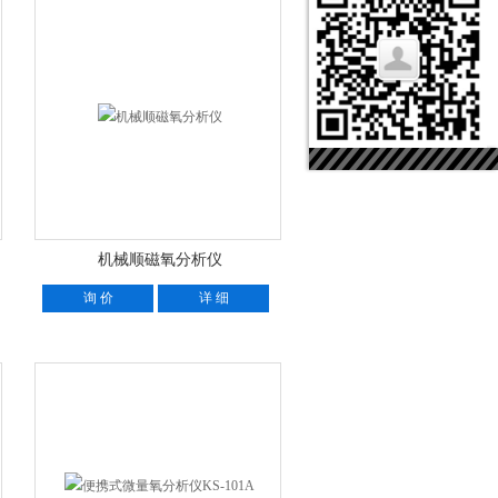
机械顺磁氧分析仪
询 价
详 细