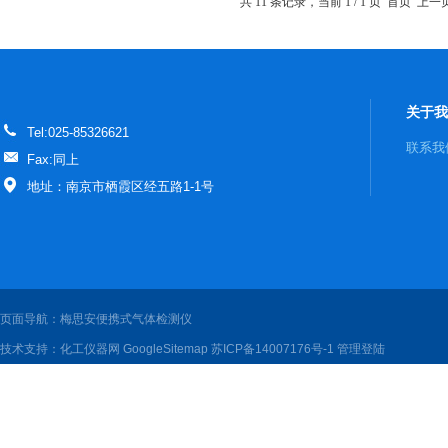
共 11 条记录，当前 1 / 1 页 首页 
关于我
Tel:025-85326621
联系我
Fax:同上
地址：南京市栖霞区经五路1-1号
页面导航：梅思安便携式气体检测仪
技术支持：
化工仪器网
GoogleSitemap
苏ICP备14007176号-1
管理登陆