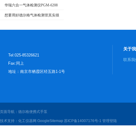
测仪（PID）技术要求和监测规范》部
华瑞六合一气体检测仪PGM-6208
分要求
使用说明书
想要用好德尔格气体检测管其实很
简单
关于我
Tel:025-85326621
联系我
Fax:同上
地址：南京市栖霞区经五路1-1号
页面导航：德尔格便携式手泵
技术支持：
化工仪器网
GoogleSitemap
苏ICP备14007176号-1
管理登陆