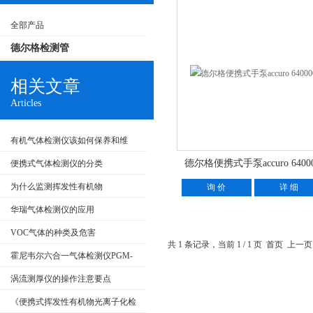
全部产品
德尔格检测管
相关文章
Articles
有机气体检测仪该如何保养和维
护？
德尔格便携式手泵accuro 6400
便携式气体检测仪的分类
为什么监测挥发性有机物
询 价
详 细
（VOCs）很重要
华瑞气体检测仪的应用
VOC气体的种类及危害
共 1 条记录，当前 1 / 1 页 首页 上
霍尼韦尔六合一气体检测仪PGM-
62X8配置注意事项
涡流测厚仪的操作注意要点
《便携式挥发性有机物光离子化检