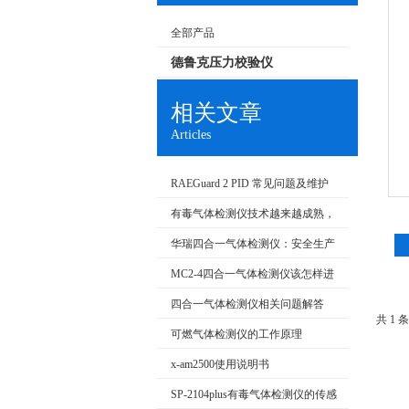
全部产品
德鲁克压力校验仪
相关文章
Articles
RAEGuard 2 PID 常见问题及维护
有毒气体检测仪技术越来越成熟，
选择性也越来越多
华瑞四合一气体检测仪：安全生产
的守护神
MC2-4四合一气体检测仪该怎样进
行保养?
四合一气体检测仪相关问题解答
共 1 
可燃气体检测仪的工作原理
x-am2500使用说明书
SP-2104plus有毒气体检测仪的传感