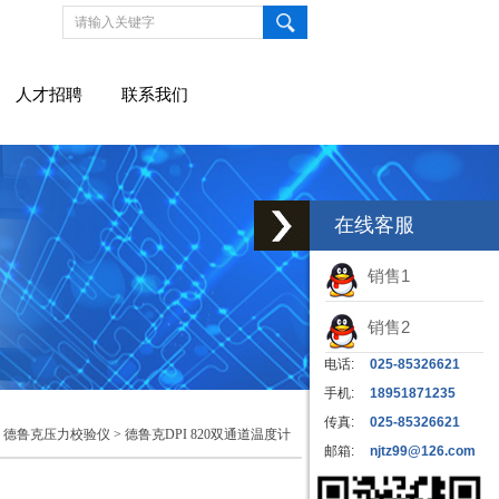
人才招聘
联系我们
在线客服
销售1
销售2
电话:
025-85326621
手机:
18951871235
传真:
025-85326621
>
德鲁克压力校验仪
>
德鲁克DPI 820双通道温度计
邮箱:
njtz99@126.com