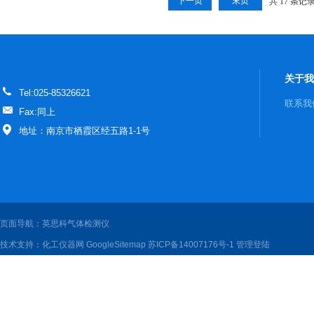
下一页
末页
共 17 条记
关于我
Tel:025-85326621
联系我
Fax:同上
地址：南京市栖霞区经五路1-1号
页面导航：英思科气体检测仪
技术支持：
化工仪器网
GoogleSitemap
苏ICP备14007176号-1
管理登陆