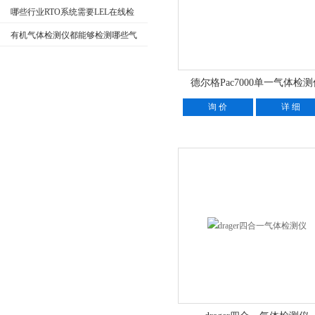
装对管路有哪些要求？
哪些行业RTO系统需要LEL在线检
测仪
有机气体检测仪都能够检测哪些气
体？
德尔格Pac7000单一气体检
询 价
详 细