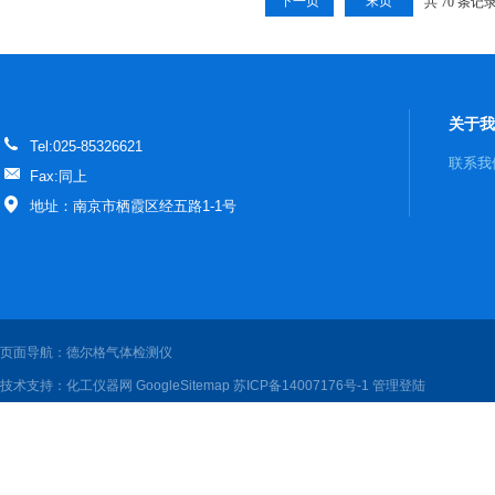
下一页
末页
共 70 条记
关于我
Tel:025-85326621
联系我
Fax:同上
地址：南京市栖霞区经五路1-1号
页面导航：德尔格气体检测仪
技术支持：
化工仪器网
GoogleSitemap
苏ICP备14007176号-1
管理登陆