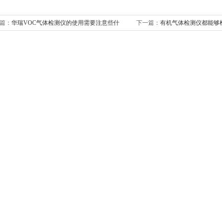
篇：
华瑞VOC气体检测仪的使用需要注意些什
下一篇：
有机气体检测仪都能够