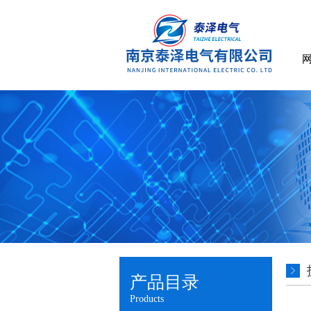
产品目录
Products