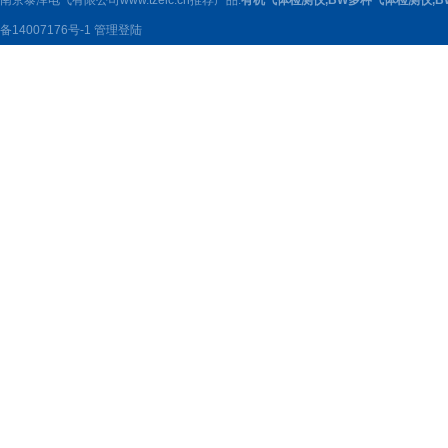
南京泰泽电气有限公司www.tzelc.cn推荐产品:
有机气体检测仪
,
BW多种气体检测仪
,
B
备14007176号-1
管理登陆