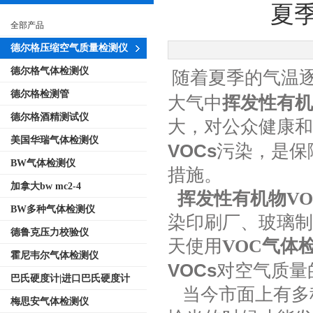
夏
全部产品
德尔格压缩空气质量检测仪
德尔格气体检测仪
随着夏季的气温
德尔格检测管
大气中
挥发性有机
德尔格酒精测试仪
大，对公众健康和
美国华瑞气体检测仪
VOCs
污染，是保
BW气体检测仪
措施。
加拿大bw mc2-4
挥发性有机物VO
BW多种气体检测仪
染印刷厂、玻璃制
德鲁克压力校验仪
天使用
VOC气体
霍尼韦尔气体检测仪
VOCs
对空气质量
巴氏硬度计|进口巴氏硬度计
当今市面上有多
梅思安气体检测仪