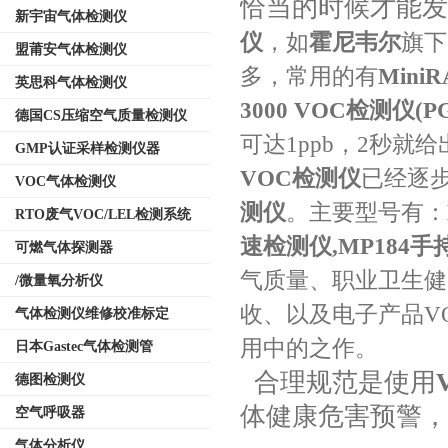
恰当的时候才能发
新宇宙气体检测仪
仪
，如
霍尼韦尔
旗下
盟莆安气体检测仪
多，常用的有
Mini
英思科气体检测仪
3000 VOC检测仪(PG
德国CS压缩空气质量检测仪
可达1ppb，2秒
GMP认证采样检测仪器
VOC检测仪
已经逐
VOC气体检测仪
测仪
。主要型号有：
RTO废气VOC/LEL检测系统
速检测仪,MP184
可燃气体探测器
气质量、职业卫生健
/微量氧分析仪
收、以及电子产品V
气体检测仪维修校准标定
用中的之作。
日本Gastec气体检测管
合理规范是使用
德图检测仪
体健康危害预警，
空气呼吸器
气体分析仪