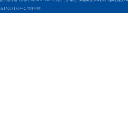
南京泰泽电气有限公司www.tzelc.cn推荐产品:
有机气体检测仪
,
BW多种气体检测仪
,
B
备14007176号-1
管理登陆