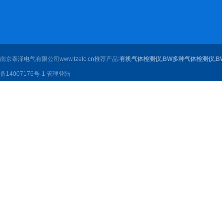
南京泰泽电气有限公司www.tzelc.cn推荐产品:
有机气体检测仪
,
BW多种气体检测仪
,
B
备14007176号-1
管理登陆