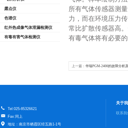
所有气体传感器测量
露点仪
力，而在环境压力传
色谱仪
常比扩散传感器高。
红外热成像气体泄漏检测仪
有毒气体将有必要的
有毒有害气体检测仪
上一篇：
华瑞PGM-2400的故障分
关于我
Tel:025-85326621
联系我
Fax:同上
地址：南京市栖霞区经五路1-1号