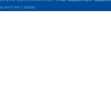
南京泰泽电气有限公司www.tzelc.cn推荐产品:
有机气体检测仪
,
BW多种气体检测仪
,
B
备14007176号-1
管理登陆