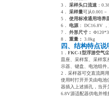
3．
采样头口流速
：0.
4．
采样量
可从0.001－
5．
使用标准通用培养
6．
电源
： DC16.8
7．
外形尺寸：
Φ120*3
8．
重量：
3.0kg
四、结构特点说
1．
FKC-1型浮游空气
皿座、采样泵、采样泵
示器、键盘、电池组件
2．采样器可交直流两
使用时打开开关由电池供
器插入上述插孔，当开
6.8V源适配器供电并