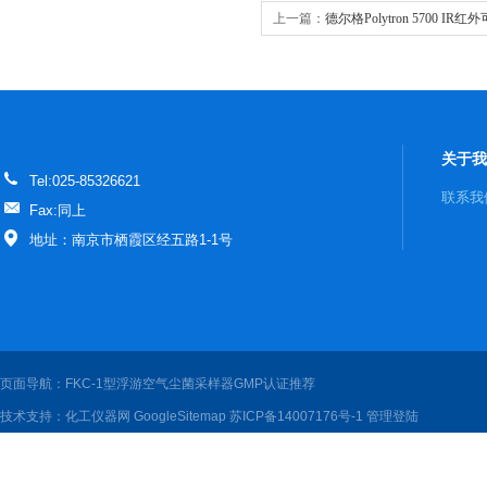
上一篇：
德尔格Polytron 5700 I
关于我
Tel:025-85326621
联系我
Fax:同上
地址：南京市栖霞区经五路1-1号
页面导航：FKC-1型浮游空气尘菌采样器GMP认证推荐
技术支持：
化工仪器网
GoogleSitemap
苏ICP备14007176号-1
管理登陆