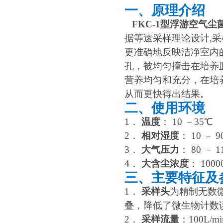
一、原理介绍
FKC-1型浮游空气尘
据等速采样理论设计,采
更准确地反映洁净室内
孔，被均匀撞击在培养
营养均匀和充分，在培
从而更快得出结果。
二、使用环境
1．
温度
： 10 －35℃
2．
相对湿度
： 10 － 
3．
大气压力
： 80 － 1
4．
大含尘浓度
： 1000
三、主要特征及
1．
采样头
为精制无数
叠，降低了微生物计数
2．
采样流量
：100L/mi